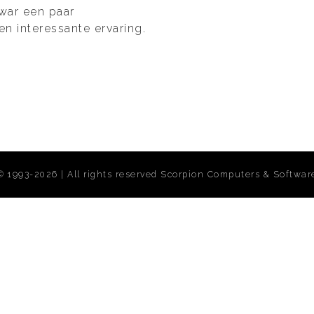
war een paar
n interessante ervaring.
man
©
1993-2026 | All rights reserved
Scorpion Computers & Softwar