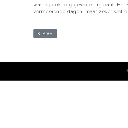
was hij ook nog gewoon figurant. Het 
vermoeiende dagen, maar zeker wel ee
Previous article: Edwin de goed heilig
Prev