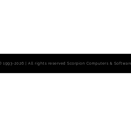
m
©
1993-2026 | All rights reserved
Scorpion Computers & Softwar